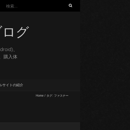
検
索:
ブログ
oid)、
想、購入体
ルサイトの紹介
Home
/
タグ:
ファスナー