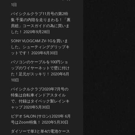
1日
バイシクルクラブ11月号の第2特
集 千葉の内陸を走りまわる！「裏
房総」コースガイドの為に買いま
した！
2020年9月28日
SONY VLOGCAM ZV-1Gを買いま
した。シューティンググリップキ
ットです！
2020年6月30日
パソコンのケーブルを100円ショ
ップのワイヤーネットで壁に付け
た！足元がスッキリ！
2020年6月
10日
バイシクルクラブ2020年7月号の
特集は自転車インドアスタイル
で、付録はタイベック製レインキ
ャップ
2020年5月30日
ビデオ SALON (サロン) 2020年 6月
号はZoom特集！
2020年5月30日
ダイソーで単3と単4の電池ケース