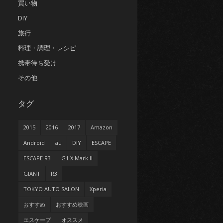
買い物
DIY
旅行
料理・調理・レシピ
携帯待ち受け
その他
タグ
2015
2016
2017
Amazon
Android
au
DIY
ESCAPE
ESCAPE R3
G1 X Mark II
GIANT
R3
TOKYO AUTO SALON
Xperia
おすすめ
おすすめ映画
エスケープ
オススメ