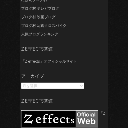
ブログ村 テレビブログ
ブログ村 映画ブログ
ブログ村 写真クロスバイク
人気ブログランキング
Z EFFECTS関連
「Z effects」オフィシャルサイト
ア
アーカイブ
ー
カ
イ
ブ
Z EFFECTS関連
「Z