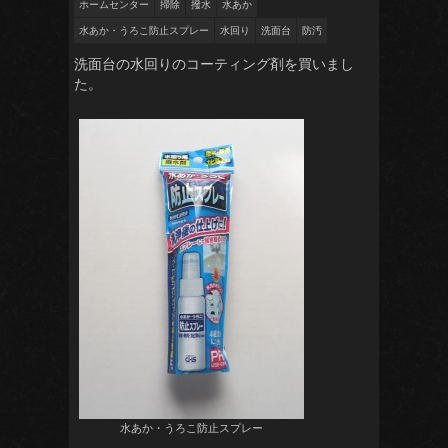
ホームセンター
掃除
撥水
水あか
水あか・うろこ防止スプレー
水回り
洗面台
防汚
洗面台の水回りのコーティング剤を買いまし
た。
水あか・うろこ防止スプレー