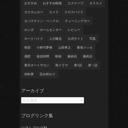
おすすめ
おすすめ映画
エスケープ
オススメ
カスタムカー
カメラ
クロスバイク
セバスチャン・ベッテル
チューニングカー
ホンダ
ホームセンター
レビュー
ロードバイク
上川隆也
公式サイト
写真
初回
小林可夢偉
山田孝之
幕張メッセ
感想
放送時間
映画
最終回
最終話
東京オートサロン
秋ドラマ
第1話
第一話
自転車
読み終わり
ア
アーカイブ
ー
カ
イ
ブ
ブログリンク集
にほんブログ村