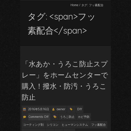
Home
/
タグ:
フッ素配合
タグ: <span>フッ
素配合</span>
「水あか・うろこ防止スプ
レー」をホームセンターで
購入！撥水・防汚・うろこ
防止
2016年5月16日
owner
DIY
Comments Off
うろこ防止
カビ予防
コーティング剤
シリコン
ヒューマンシステム
フッ素配合