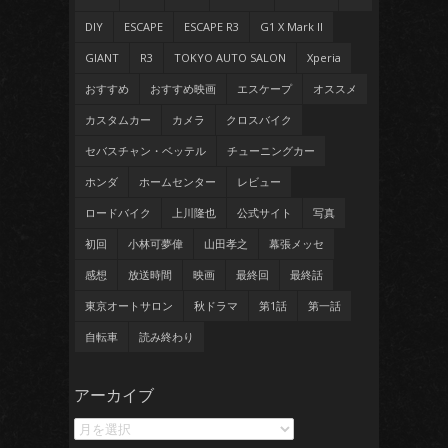
DIY
ESCAPE
ESCAPE R3
G1 X Mark II
GIANT
R3
TOKYO AUTO SALON
Xperia
おすすめ
おすすめ映画
エスケープ
オススメ
カスタムカー
カメラ
クロスバイク
セバスチャン・ベッテル
チューニングカー
ホンダ
ホームセンター
レビュー
ロードバイク
上川隆也
公式サイト
写真
初回
小林可夢偉
山田孝之
幕張メッセ
感想
放送時間
映画
最終回
最終話
東京オートサロン
秋ドラマ
第1話
第一話
自転車
読み終わり
ア
アーカイブ
ー
カ