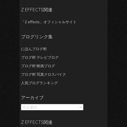
イ
ブ
Z EFFECTS関連
「Z effects」オフィシャルサイト
ブログリンク集
にほんブログ村
ブログ村 テレビブログ
ブログ村 映画ブログ
ブログ村 写真クロスバイク
人気ブログランキング
ア
アーカイブ
ー
カ
イ
ブ
Z EFFECTS関連