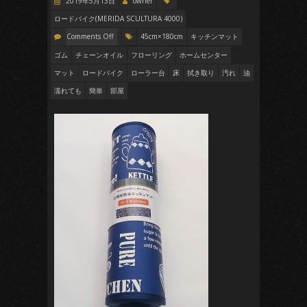
2019年5月13日
owner
ロードバイク(MERIDA SCULTURA 4000)
Comments Off
45cm×180cm
キッチンマット
ゴム
チェーンオイル
フローリング
ホームセンター
マット
ロードバイク
ローラー台
床
拭き取り
汚れ
油
濡れても
簡単
部屋