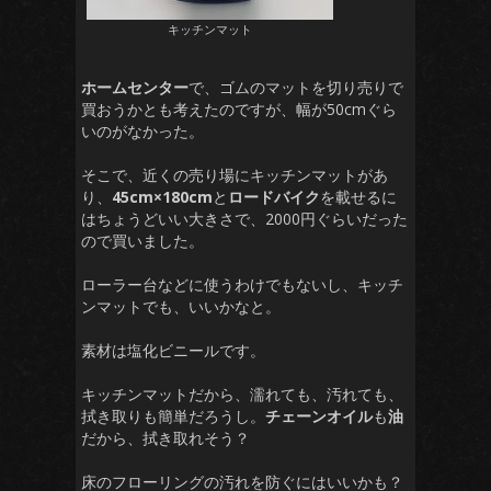
キッチンマット
ホームセンター
で、ゴムのマットを切り売りで
買おうかとも考えたのですが、幅が50cmぐら
いのがなかった。
そこで、近くの売り場にキッチンマットがあ
り、
45cm×180cm
と
ロードバイク
を載せるに
はちょうどいい大きさで、2000円ぐらいだった
ので買いました。
ローラー台などに使うわけでもないし、キッチ
ンマットでも、いいかなと。
素材は塩化ビニールです。
キッチンマットだから、濡れても、汚れても、
拭き取りも簡単だろうし。
チェーンオイル
も
油
だから、拭き取れそう？
床のフローリングの汚れを防ぐにはいいかも？