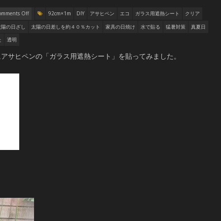
omments Off
92cm×1m
DIY
アサヒペン
エコ
ガラス用遮熱シート
クリア
太陽の日ざし
太陽の日差しを約４０％カット
家具の日焼け
水で貼る
猛暑対策
真夏日
た
透明
にアサヒペンの「ガラス用遮熱シート」を貼ってみました。