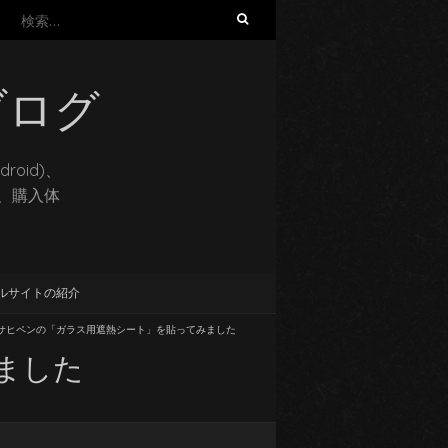
検
索:
ブログ
oid)、
想、購入体
ルサイトの紹介
サヒペンの「ガラス用遮熱シート」を貼ってみました
ました