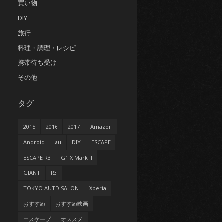
買い物
DIY
旅行
料理・調理・レシピ
携帯待ち受け
その他
タグ
2015
2016
2017
Amazon
Android
au
DIY
ESCAPE
ESCAPE R3
G1 X Mark II
GIANT
R3
TOKYO AUTO SALON
Xperia
おすすめ
おすすめ映画
エスケープ
オススメ