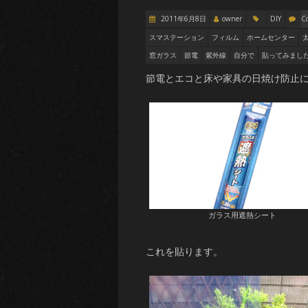
2011年6月8日
owner
DIY
C
スマステーション
フィルム
ホームセンター
窓ガラス
節電
紫外線
自分で
貼ってみまし
節電とエコと床や家具の日焼け防止
ガラス用遮熱シート
これを貼ります。