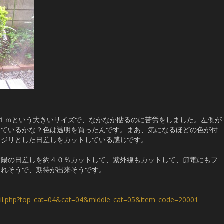
１ｍという大きいサイズで、なかなか貼るのに苦労をしました。左側が
いているかな？色は透明を買ったんです。まあ、気になるほどの色が付
リジリとした日差しをカットしている感じです。
太陽の日差しを約４０％カットして、紫外線もカットして、節電にもフ
くれそうで、期待が出来そうです。
tail.php?top_cat=04&cat=04&middle_cat=05&item_code=20001