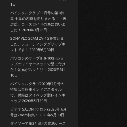
1日
バイシクルクラブ11月号の第2特
集 千葉の内陸を走りまわる！「裏
房総」コースガイドの為に買いま
した！
2020年9月28日
SONY VLOGCAM ZV-1Gを買いま
した。シューティンググリップキ
ットです！
2020年6月30日
パソコンのケーブルを100円ショ
ップのワイヤーネットで壁に付け
た！足元がスッキリ！
2020年6月
10日
バイシクルクラブ2020年7月号の
特集は自転車インドアスタイル
で、付録はタイベック製レインキ
ャップ
2020年5月30日
ビデオ SALON (サロン) 2020年 6月
号はZoom特集！
2020年5月30日
ダイソーで単3と単4の電池ケース