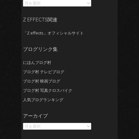
カ
イ
ブ
Z EFFECTS関連
「Z effects」オフィシャルサイト
ブログリンク集
にほんブログ村
ブログ村 テレビブログ
ブログ村 映画ブログ
ブログ村 写真クロスバイク
人気ブログランキング
ア
アーカイブ
ー
カ
イ