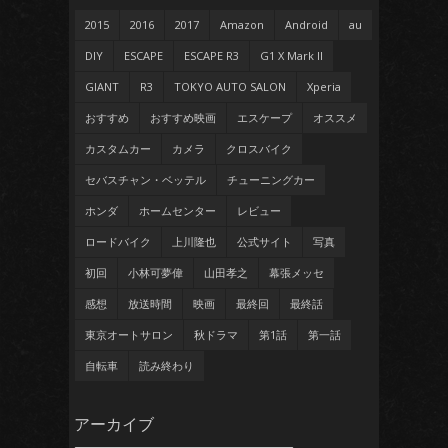
2015
2016
2017
Amazon
Android
au
DIY
ESCAPE
ESCAPE R3
G1 X Mark II
GIANT
R3
TOKYO AUTO SALON
Xperia
おすすめ
おすすめ映画
エスケープ
オススメ
カスタムカー
カメラ
クロスバイク
セバスチャン・ベッテル
チューニングカー
ホンダ
ホームセンター
レビュー
ロードバイク
上川隆也
公式サイト
写真
初回
小林可夢偉
山田孝之
幕張メッセ
感想
放送時間
映画
最終回
最終話
東京オートサロン
秋ドラマ
第1話
第一話
自転車
読み終わり
ア
アーカイブ
ー