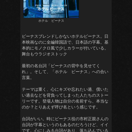
ホテル ビーナス
ビーナスブレンドしかないホテルビーナス。日
本映画なのに全編韓国語で、日本語の字幕。基
本的にモノクロ風で少しカラーが付いている。
舞台もウラジオストック
最初の名台詞「ビーナスの背中を見せてく
れ」。そして、「ホテル ビーナス」への合い
言葉。
テーマは重く、心にキズや忘れたい過、償いた
い過去などを背負ってしまった人たちのストー
リーです。登場人物は自分の名前すら、本当な
のか？とりあえず呼び名という感じです。
台詞がいい。時にビーナス役の市村正親さんの
台詞が字幕というのもあるのだろうけど、イイ
です。心にしみる台詞があり、落ち込んでいる