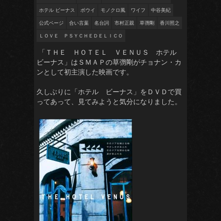
ホテル ビーナス
ボウイ
モノクロ風
ワイフ
中谷美紀
公式ページ
合い言葉
名台詞
市村正親
草彅剛
香川照之
ＬＯＶＥ ＰＳＹＣＨＥＤＥＬＩＣＯ
「ＴＨＥ ＨＯＴＥＬ ＶＥＮＵＳ ホテル
ビーナス」はＳＭＡＰの草彅剛がチョナン・カ
ンとして初主演した映画です。
久しぶりに「ホテル ビーナス」をＤＶＤで買
ってあって、見てみようと気分になりました。