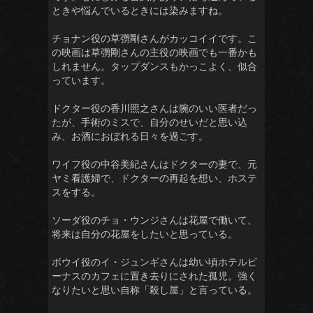
ときや悩んでいるときには染みますね。
チョナン役の草彅剛さんがカッコイイです。こ
の映画は草彅剛さんの主役の映画でも一番かも
しれません。タップダンスもかっこよく、似合
っています。
ドクター役の香川照之さんは腕のいい医者だっ
たが、手術のミスで、自分のせいだと思い込
み、お酒におぼれる日々を過ごす。
ワイフ役の中谷美紀さんはドクターの妻で、元
ヤミ看護婦で、ドクターの再起を想い、ホステ
スをする。
ソーダ役のチョ・ウンジさんは花屋で働いて、
将来は自分の花屋をしたいと思っている。
ボウイ役のイ・ジュンギさんは幼い頃ホテルビ
ーナスのカフェに置き去りにされた孤児。強く
なりたいと思い自称「殺し屋」と言っている。