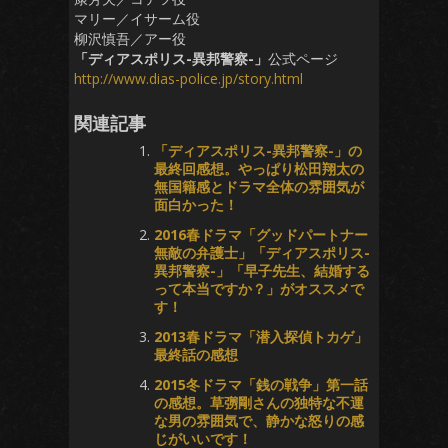
マリー／イサーム役
柳沢慎吾／アー役
「ディアスポリス-異邦警察-」
公式ページ
http://www.dias-police.jp/story.html
関連記事
「ディアスポリス-異邦警察-」の
最終回感想。やっぱり松田翔太の
無国籍感とドラマ全体の雰囲気が
面白かった！
2016春ドラマ「グッドパートナー
無敵の弁護士」「ディアスポリス-
異邦警察-」「早子先生、結婚する
って本当ですか？」がオススメで
す！
2013春ドラマ「潜入探偵トカゲ」
最終話の感想
2015冬ドラマ「銭の戦争」第一話
の感想。草彅剛さんの独特な不運
な男の雰囲気で、静かな怒りの感
じがいいです！