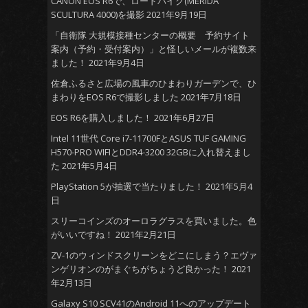
CANON EOS R6で、ロードバイク(MERIDA
SCULTURA 4000)を撮影
2021年9月19日
「自衛隊 大規模接種センターの概要 予約サイト
案内（予約・受付案内）」と怪しいメールが複数来
ました！
2021年9月4日
佐倉ふるさと広場の風車のひまわりガーデンで、ひ
まわりをEOS R6で撮影しました
2021年7月18日
EOS R6を購入しました！
2021年6月27日
Intel 11世代 Core i7-11700FとASUS TUF GAMING
H570-PRO WIFIとDDR4-3200 32GBに入れ替えまし
た
2021年5月4日
PlayStation 5が抽選で当たりました！
2021年5月4
日
スリーコインズのオーロラグラスを買いました。色
がいいですね！
2021年2月21日
ZV-1のウィンドスクリーンをどこにしまう？エヴァ
ンゲリオンのがまぐちがちょうど良かった！
2021
年2月13日
Galaxy S10 SCV41のAndroid 11へのアップデート