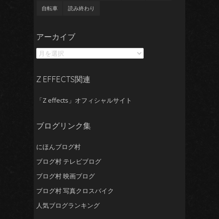
自転車
読み終わり
ア
アーカイブ
ー
カ
イ
ブ
Z EFFECTS関連
「Z effects」オフィシャルサイト
ブログリンク集
にほんブログ村
ブログ村 テレビブログ
ブログ村 映画ブログ
ブログ村 写真クロスバイク
人気ブログランキング