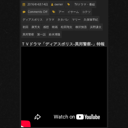
2016年4月14日
owner
TVドラマ・番組
Comments Off
アー
イサーム
コテツ
ディアスポリス
ドラマ
ネタバレ
マリー
久保塚早紀
初回
康芳夫
感想
映画
松田翔太
柳沢慎吾
浜野謙太
異邦警察
第一話
鈴木博隆
ＴＶドラマ「ディアスポリス-異邦警察-」特報