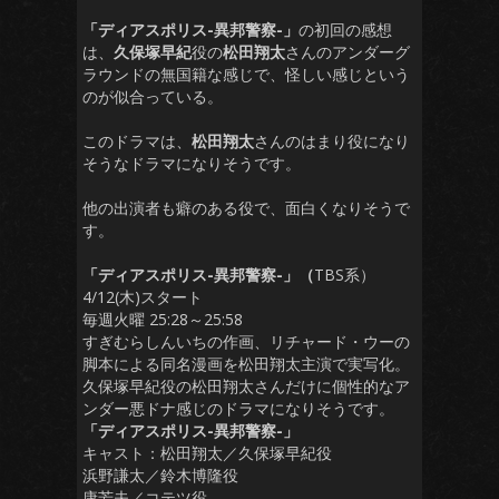
「ディアスポリス-異邦警察-」
の初回の感想
は、
久保塚早紀
役の
松田翔太
さんのアンダーグ
ラウンドの無国籍な感じで、怪しい感じという
のが似合っている。
このドラマは、
松田翔太
さんのはまり役になり
そうなドラマになりそうです。
他の出演者も癖のある役で、面白くなりそうで
す。
「ディアスポリス-異邦警察-」（
TBS系）
4/12(木)スタート
毎週火曜 25:28～25:58
すぎむらしんいちの作画、リチャード・ウーの
脚本による同名漫画を松田翔太主演で実写化。
久保塚早紀役の松田翔太さんだけに個性的なア
ンダー悪ドナ感じのドラマになりそうです。
「ディアスポリス-異邦警察-」
キャスト：松田翔太／久保塚早紀役
浜野謙太／鈴木博隆役
康芳夫／コテツ役