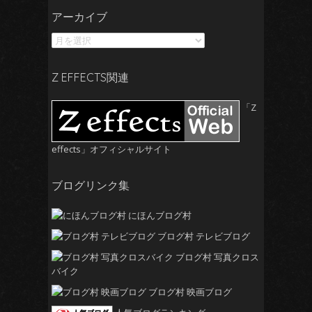
ア
アーカイブ
ー
カ
イ
ブ
Z EFFECTS関連
「Z
effects」オフィシャルサイト
ブログリンク集
にほんブログ村
ブログ村 テレビブログ
ブログ村 写真クロス
バイク
ブログ村 映画ブログ