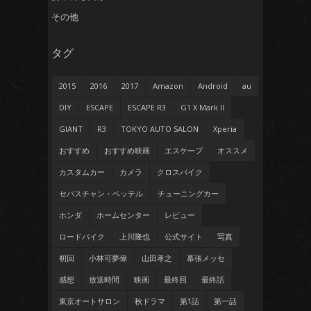
その他
タグ
2015
2016
2017
Amazon
Android
au
DIY
ESCAPE
ESCAPE R3
G1 X Mark II
GIANT
R3
TOKYO AUTO SALON
Xperia
おすすめ
おすすめ映画
エスケープ
オススメ
カスタムカー
カメラ
クロスバイク
セバスチャン・ベッテル
チューニングカー
ホンダ
ホームセンター
レビュー
ロードバイク
上川隆也
公式サイト
写真
初回
小林可夢偉
山田孝之
幕張メッセ
感想
放送時間
映画
最終回
最終話
東京オートサロン
秋ドラマ
第1話
第一話