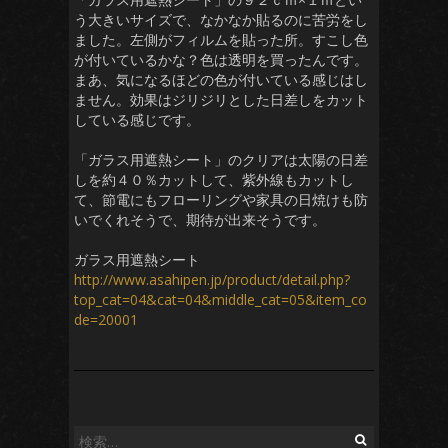
う大きいサイズで、なかなか貼るのに苦労をし
ました。左側がフィルムを貼った所。すこし色
が付いているかな？色は透明を買ったんです。
まあ、気になるほどの色が付いている感じはし
ません。効果はジリジリとした日差しをカット
している感じです。
「ガラス用遮熱シート」のクリアは太陽の日差
しを約４０％カットして、紫外線もカットし
て、節電にもフローリングや家具の日焼けも防
いでくれそうで、期待が出来そうです。
ガラス用遮熱シート
http://www.asahipen.jp/product/detail.php?
top_cat=04&cat=04&middle_cat=05&item_co
de=20001
検