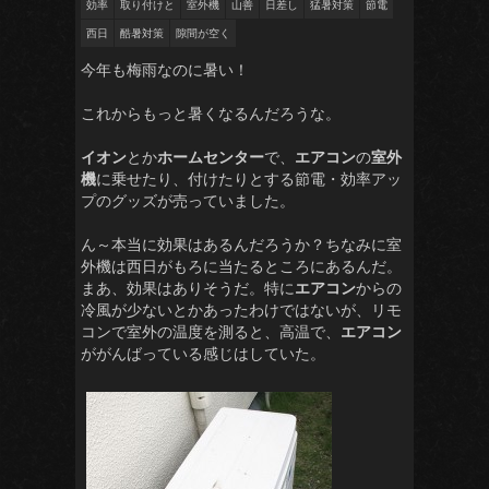
効率
取り付けと
室外機
山善
日差し
猛暑対策
節電
西日
酷暑対策
隙間が空く
今年も梅雨なのに暑い！
これからもっと暑くなるんだろうな。
イオン
とか
ホームセンター
で、
エアコン
の
室外
機
に乗せたり、付けたりとする節電・効率アッ
プのグッズが売っていました。
ん～本当に効果はあるんだろうか？ちなみに室
外機は西日がもろに当たるところにあるんだ。
まあ、効果はありそうだ。特に
エアコン
からの
冷風が少ないとかあったわけではないが、リモ
コンで室外の温度を測ると、高温で、
エアコン
ががんばっている感じはしていた。