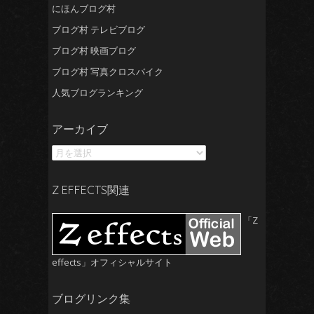
にほんブログ村
ブログ村 テレビブログ
ブログ村 映画ブログ
ブログ村 写真クロスバイク
人気ブログランキング
ア
アーカイブ
ー
カ
イ
ブ
Z EFFECTS関連
「Z
effects」オフィシャルサイト
ブログリンク集