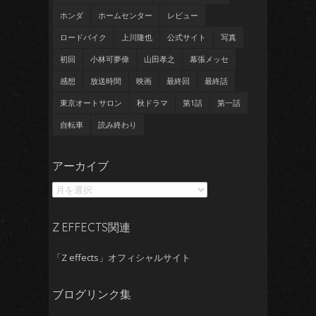
ホンダ
ホームセンター
レビュー
ロードバイク
上川隆也
公式サイト
写真
初回
小林可夢偉
山田孝之
幕張メッセ
感想
放送時間
映画
最終回
最終話
東京オートサロン
秋ドラマ
第1話
第一話
自転車
読み終わり
ア
アーカイブ
ー
カ
イ
ブ
Z EFFECTS関連
「Z effects」オフィシャルサイト
ブログリンク集