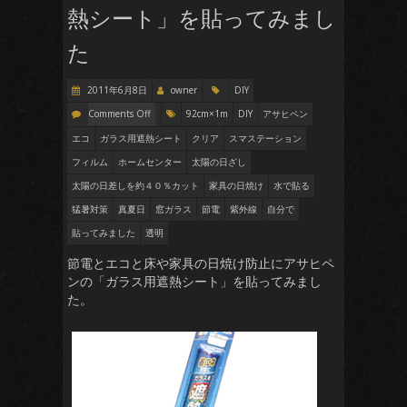
熱シート」を貼ってみまし
た
2011年6月8日
owner
DIY
Comments Off
92cm×1m
DIY
アサヒペン
エコ
ガラス用遮熱シート
クリア
スマステーション
フィルム
ホームセンター
太陽の日ざし
太陽の日差しを約４０％カット
家具の日焼け
水で貼る
猛暑対策
真夏日
窓ガラス
節電
紫外線
自分で
貼ってみました
透明
節電とエコと床や家具の日焼け防止にアサヒペ
ンの「ガラス用遮熱シート」を貼ってみまし
た。