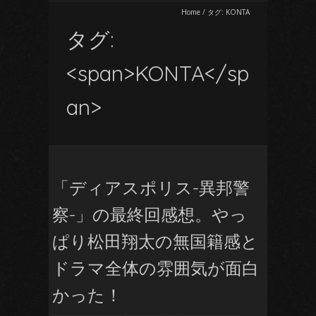
Home
/
タグ:
KONTA
タグ:
<span>KONTA</sp
an>
「ディアスポリス-異邦警
察-」の最終回感想。やっ
ぱり松田翔太の無国籍感と
ドラマ全体の雰囲気が面白
かった！