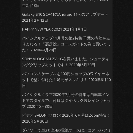
年2月13日
Galaxy S10 SCV41のAndroid 11へのアップデート
2021年2月12日
HAPPY NEW YEAR 2021
2021年1月1日
バイシクルクラブ11月号の第2特集 千葉の内陸を走
りまわる！「裏房総」コースガイドの為に買いまし
た！
2020年9月28日
SONY VLOGCAM ZV-1Gを買いました。シューティ
ンググリップキットです！
2020年6月30日
パソコンのケーブルを100円ショップのワイヤーネ
ットで壁に付けた！足元がスッキリ！
2020年6月10
日
バイシクルクラブ2020年7月号の特集は自転車イン
ドアスタイルで、付録はタイベック製レインキャッ
プ
2020年5月30日
ビデオ SALON (サロン) 2020年 6月号はZoom特集！
2020年5月30日
ダイソーで単3と単4の電池ケースは、コストパフォ