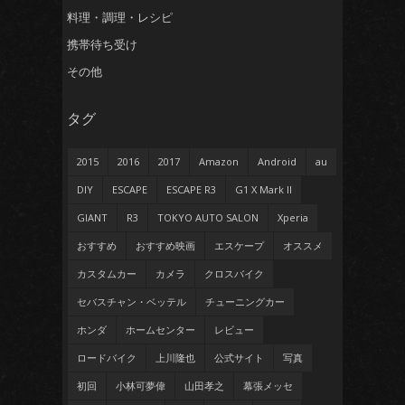
料理・調理・レシピ
携帯待ち受け
その他
タグ
2015
2016
2017
Amazon
Android
au
DIY
ESCAPE
ESCAPE R3
G1 X Mark II
GIANT
R3
TOKYO AUTO SALON
Xperia
おすすめ
おすすめ映画
エスケープ
オススメ
カスタムカー
カメラ
クロスバイク
セバスチャン・ベッテル
チューニングカー
ホンダ
ホームセンター
レビュー
ロードバイク
上川隆也
公式サイト
写真
初回
小林可夢偉
山田孝之
幕張メッセ