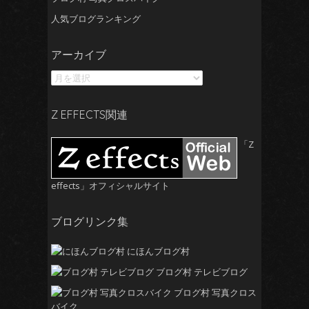
人気ブログランキング
ア
アーカイブ
ー
カ
イ
ブ
Z EFFECTS関連
「Z
effects」オフィシャルサイト
ブログリンク集
にほんブログ村
ブログ村 テレビブログ
ブログ村 写真クロス
バイク