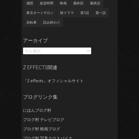
感想
放送時間
映画
最終回
最終話
東京オートサロン
秋ドラマ
第1話
第一話
自転車
読み終わり
ア
アーカイブ
ー
カ
イ
ブ
Z EFFECTS関連
「Z effects」オフィシャルサイト
ブログリンク集
にほんブログ村
ブログ村 テレビブログ
ブログ村 映画ブログ
ブログ村 写真クロスバイク