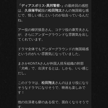
「ディアスポリス-異邦警察-」
の最終回の感想
は、
久保塚早紀
役の
松田翔太
さんの無国籍な感
じで、怪しい感じというのが似合っているんだ
ね。
アー役の柳沢慎吾さん、コテツ役の康芳夫さん
が、さらにアンダーグラウンドな雰囲気を出し
てくれています。
ドラマ全体でもアンダーグラウンドの無国籍感
というのがいい雰囲気になっていました。
まさかKONTAさんが外国人排斥組織の幹部
「犬崎」で、出演するとは。しかも、いい感じ
だし。
このドラマは、
松田翔太
さんのはまり役になり
そうなドラマになりそうで、映画も楽しみで
す！
他の出演者も癖のある役で、面白くなりそうで
す。