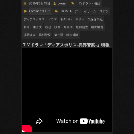
2016年6月19日
owner
TVドラマ・番組
Comments Off
KONTA
アー
イサーム
コテツ
ディアスポリス
ドラマ
ネタバレ
マリー
久保塚早紀
初回
康芳夫
感想
映画
最終回
松田翔太
柳沢慎吾
浜野謙太
異邦警察
第一話
鈴木博隆
ＴＶドラマ「ディアスポリス-異邦警察-」特報