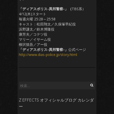
「ディアスポリス-異邦警察-」（
TBS系）
4/12(木)スタート
毎週火曜 25:28～25:58
キャスト：松田翔太／久保塚早紀役
浜野謙太／鈴木博隆役
康芳夫／コテツ役
マリー／イサーム役
柳沢慎吾／アー役
「ディアスポリス-異邦警察-」
公式ページ
http://www.dias-police.jp/story.html
検
索:
Z EFFECTS オフィシャルブログ カレンダ
ー