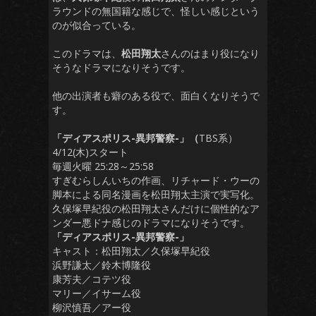
ラウンドの無国籍な感じで、怪しい感じという
のが似合っている。
このドラマは、
松田翔太
さんのはまり役になり
そうなドラマになりそうです。
他の出演者も癖のある役で、面白くなりそうで
す。
「ディアスポリス-異邦警察-」（
TBS系）
4/12(木)スタート
毎週火曜 25:28～25:58
すぎむらしんいちの作画、リチャード・ウーの
脚本による同名漫画を松田翔太主演で実写化。
久保塚早紀役の松田翔太さんだけに個性的なア
ンダー悪ドナ感じのドラマになりそうです。
「ディアスポリス-異邦警察-」
キャスト：松田翔太／久保塚早紀役
浜野謙太／鈴木博隆役
康芳夫／コテツ役
マリー／イサーム役
柳沢慎吾／アー役