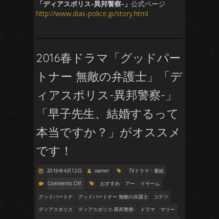
「ディアスポリス-異邦警察-」
公式ページ
http://www.dias-police.jp/story.html
2016春ドラマ「グッドパー
トナー 無敵の弁護士」「デ
ィアスポリス-異邦警察-」
「早子先生、結婚するって
本当ですか？」がオススメ
です！
2016年4月12日
owner
TVドラマ・番組
Comments Off
おすすめ
アー
イサーム
グッドパートナ
グッドパートナー 無敵の弁護士
コテツ
ディアスポリス
ディアスポリス-異邦警察-
ドラマ
マリー