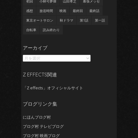
初回
小林可夢偉
山田孝之
幕張メッセ
感想
放送時間
映画
最終回
最終話
東京オートサロン
秋ドラマ
第1話
第一話
自転車
読み終わり
ア
アーカイブ
ー
カ
イ
ブ
Z EFFECTS関連
「Z effects」オフィシャルサイト
ブログリンク集
にほんブログ村
ブログ村 テレビブログ
ブログ村 映画ブログ