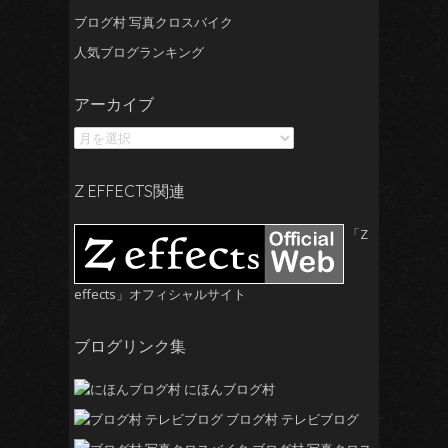
ブログ村 写真クロスバイク
人気ブログランキング
ア
アーカイブ
ー
カ
イ
ブ
Z EFFECTS関連
「Z
effects」オフィシャルサイト
ブログリンク集
にほんブログ村
ブログ村 テレビブログ