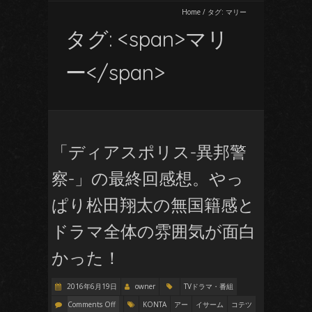
Home
/
タグ:
マリー
タグ: <span>マリ
ー</span>
「ディアスポリス-異邦警
察-」の最終回感想。やっ
ぱり松田翔太の無国籍感と
ドラマ全体の雰囲気が面白
かった！
2016年6月19日
owner
TVドラマ・番組
Comments Off
KONTA
アー
イサーム
コテツ