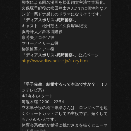
脚本による同名漫画を松田翔太主演で実写化。
久保塚早紀役の松田翔太さんだけに個性的なア
ンダー悪ドナ感じのドラマになりそうです。
「ディアスポリス-異邦警察-」
キャスト：松田翔太／久保塚早紀役
浜野謙太／鈴木博隆役
康芳夫／コテツ役
マリー／イサーム役
柳沢慎吾／アー役
「ディアスポリス-異邦警察-」
公式ページ
http://www.dias-police.jp/story.html
「早子先生、結婚するって本当ですか？」（
フ
ジテレビ系）
4/14(木)スタート
毎週木曜 22:00～22:54
立木早子役の松下奈緒さんは、ロングヘアを短
くショートカットにしての主役です。短くして
もかわいい人です。
体育会系教師が婚活に挑むさまを描くヒューマ
ンドラマです。