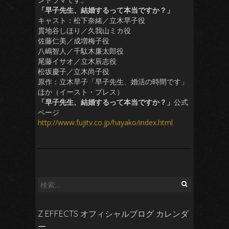
「早子先生、結婚するって本当ですか？」
キャスト：松下奈緒／立木早子役
貫地谷しほり／久我山ミカ役
佐藤仁美／成増梅子役
八嶋智人／千駄木廉太郎役
尾藤イサオ／立木辰志役
松坂慶子／立木尚子役
原作：立木早子「早子先生、婚活の時間です」
ほか（イースト・プレス）
「早子先生、結婚するって本当ですか？」
公式
ページ
http://www.fujitv.co.jp/hayako/index.html
検
索:
Z EFFECTS オフィシャルブログ カレンダ
ー