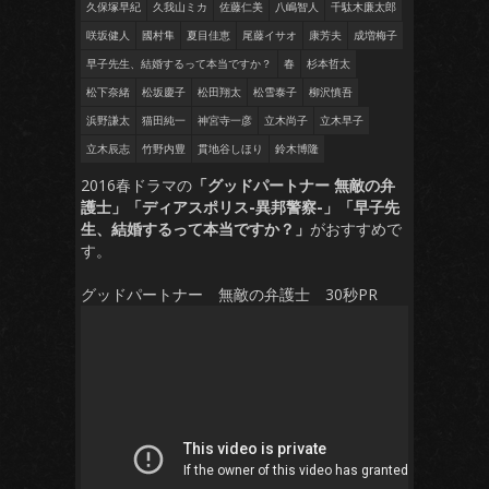
久保塚早紀
久我山ミカ
佐藤仁美
八嶋智人
千駄木廉太郎
咲坂健人
國村隼
夏目佳恵
尾藤イサオ
康芳夫
成増梅子
早子先生、結婚するって本当ですか？
春
杉本哲太
松下奈緒
松坂慶子
松田翔太
松雪泰子
柳沢慎吾
浜野謙太
猫田純一
神宮寺一彦
立木尚子
立木早子
立木辰志
竹野内豊
貫地谷しほり
鈴木博隆
2016春ドラマの
「グッドパートナー 無敵の弁
護士」「ディアスポリス-異邦警察-」「早子先
生、結婚するって本当ですか？」
がおすすめで
す。
グッドパートナー 無敵の弁護士 30秒PR