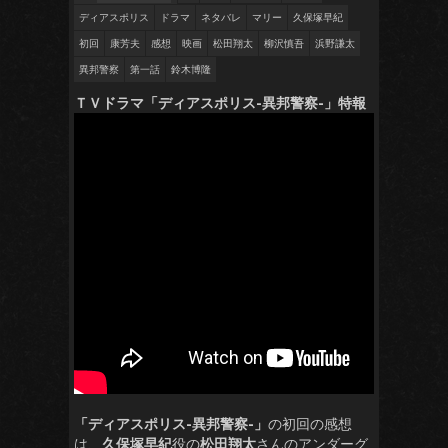
ディアスポリス
ドラマ
ネタバレ
マリー
久保塚早紀
初回
康芳夫
感想
映画
松田翔太
柳沢慎吾
浜野謙太
異邦警察
第一話
鈴木博隆
ＴＶドラマ「ディアスポリス-異邦警察-」特報
「ディアスポリス-異邦警察-」
の初回の感想
は、
久保塚早紀
役の
松田翔太
さんのアンダーグ