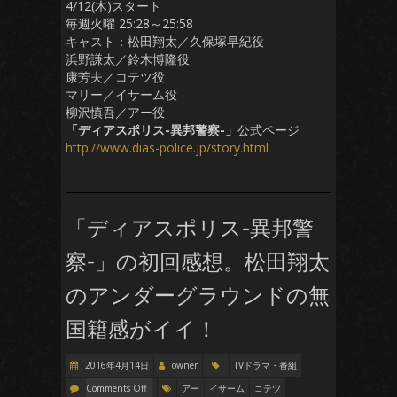
4/12(木)スタート
毎週火曜 25:28～25:58
キャスト：松田翔太／久保塚早紀役
浜野謙太／鈴木博隆役
康芳夫／コテツ役
マリー／イサーム役
柳沢慎吾／アー役
「ディアスポリス-異邦警察-」
公式ページ
http://www.dias-police.jp/story.html
「ディアスポリス-異邦警
察-」の初回感想。松田翔太
のアンダーグラウンドの無
国籍感がイイ！
2016年4月14日
owner
TVドラマ・番組
Comments Off
アー
イサーム
コテツ