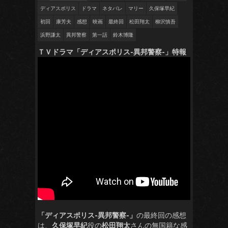
ディアスポリス
ドラマ
ネタバレ
マリー
久保塚早紀
初回
康芳夫
感想
映画
最終回
松田翔太
柳沢慎吾
浜野謙太
異邦警察
第一話
鈴木博隆
ＴＶドラマ「ディアスポリス-異邦警察-」特報
「ディアスポリス-異邦警察-」
の最終回の感想
は、
久保塚早紀
役の
松田翔太
さんの無国籍な感