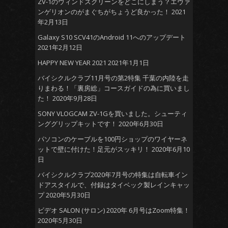
ZV-1のウィンドスクリーンをどこにしまう？エヴァ
ンゲリオンのがまぐちがちょうど良かった！
2021
年2月13日
Galaxy S10 SCV41のAndroid 11へのアップデート
2021年2月12日
HAPPY NEW YEAR 2021
2021年1月1日
バイシクルクラブ11月号の第2特集 千葉の内陸を走
りまわる！「裏房総」コースガイドの為に買いまし
た！
2020年9月28日
SONY VLOGCAM ZV-1Gを買いました。シューティ
ンググリップキットです！
2020年6月30日
パソコンのケーブルを100円ショップのワイヤーネ
ットで壁に付けた！足元がスッキリ！
2020年6月10
日
バイシクルクラブ2020年7月号の特集は自転車イン
ドアスタイルで、付録はタイベック製レインキャッ
プ
2020年5月30日
ビデオ SALON (サロン) 2020年 6月号はZoom特集！
2020年5月30日