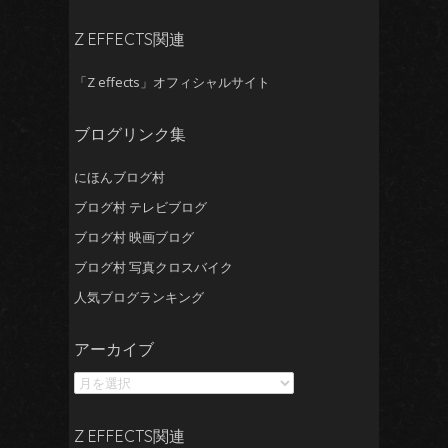
イ
ブ
Z EFFECTS関連
「Z effects」オフィシャルサイト
ブログリンク集
にほんブログ村
ブログ村 テレビブログ
ブログ村 映画ブログ
ブログ村 写真クロスバイク
人気ブログランキング
ア
アーカイブ
ー
カ
イ
ブ
Z EFFECTS関連