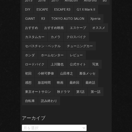
2015
2016
2017
Amazon
Android
au
DIY
ESCAPE
ESCAPE R3
G1 X Mark II
GIANT
R3
TOKYO AUTO SALON
Xperia
おすすめ
おすすめ映画
エスケープ
オススメ
カスタムカー
カメラ
クロスバイク
セバスチャン・ベッテル
チューニングカー
ホンダ
ホームセンター
レビュー
ロードバイク
上川隆也
公式サイト
写真
初回
小林可夢偉
山田孝之
幕張メッセ
感想
放送時間
映画
最終回
最終話
東京オートサロン
秋ドラマ
第1話
第一話
自転車
読み終わり
ア
アーカイブ
ー
カ