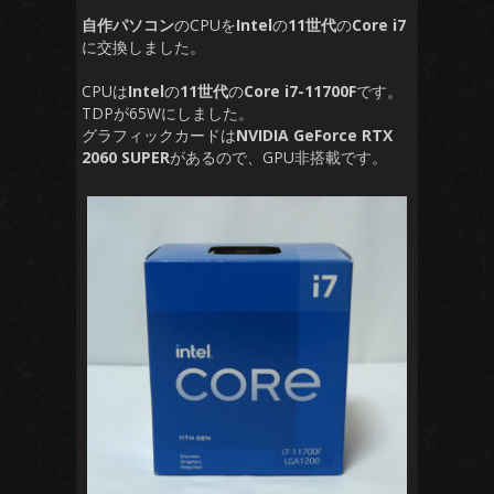
自作パソコン
のCPUを
Intel
の
11世代
の
Core i7
に交換しました。
CPUは
Intel
の
11世代
の
Core i7-11700F
です。
TDPが65Wにしました。
グラフィックカードは
NVIDIA GeForce RTX
2060 SUPER
があるので、GPU非搭載です。