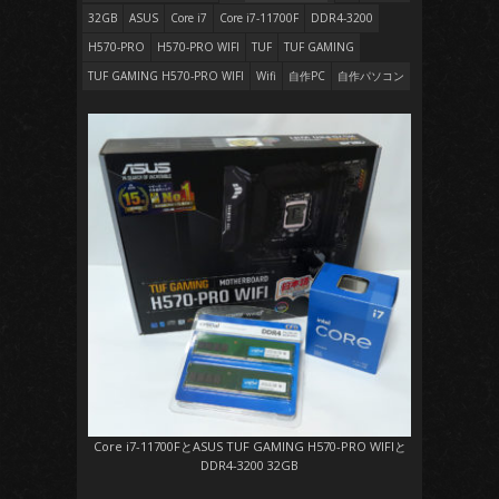
32GB
ASUS
Core i7
Core i7-11700F
DDR4-3200
H570-PRO
H570-PRO WIFI
TUF
TUF GAMING
TUF GAMING H570-PRO WIFI
Wifi
自作PC
自作パソコン
Core i7-11700FとASUS TUF GAMING H570-PRO WIFIと
DDR4-3200 32GB